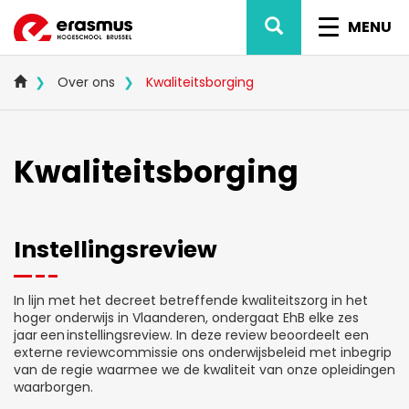
Overslaan
ZOEK
NAVIG
en
MENU
naar
WISSEL
de
inhoud
Over ons
Kwaliteitsborging
gaan
Kwaliteitsborging
Instellingsreview
In lijn met het decreet betreffende kwaliteitszorg in het
hoger onderwijs in Vlaanderen, ondergaat EhB elke zes
jaar
een instellingsreview. In deze review beoordeelt een
externe reviewcommissie ons onderwijsbeleid met inbegrip
van de regie waarmee we de kwaliteit van onze opleidingen
waarborgen.