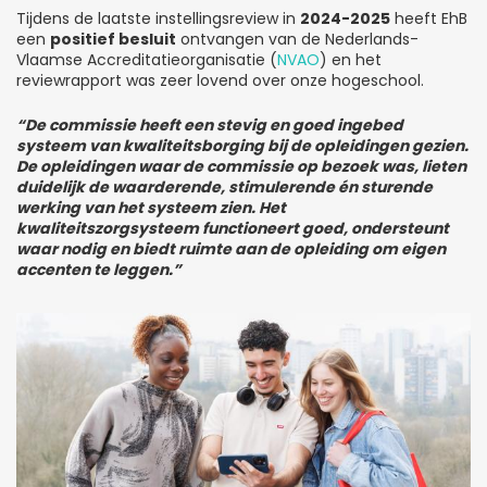
Tijdens de laatste instellingsreview in
2024-2025
heeft EhB
een
positief besluit
ontvangen van de
Nederlands-
Vlaamse Accreditatieorganisatie (
NVAO
) en het
reviewrapport was zeer lovend over onze hogeschool.
“
De commissie heeft een stevig en goed ingebed
systeem van kwaliteitsborging bij de opleidingen gezien.
De opleidingen waar de commissie op bezoek was, lieten
duidelijk de waarderende, stimulerende én sturende
werking van het systeem zien. Het
kwaliteitszorgsysteem functioneert goed, ondersteunt
waar nodig en biedt ruimte aan de opleiding om eigen
accenten te leggen
.”