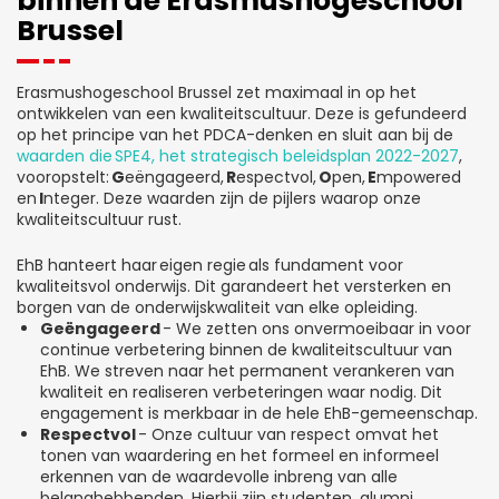
binnen de Erasmushogeschool
Brussel
Erasmushogeschool Brussel zet maximaal in op het
ontwikkelen van een kwaliteitscultuur. Deze is gefundeerd
op het principe van het PDCA-denken en sluit aan bij de
waarden die SPE4, het strategisch beleidsplan 2022-2027
,
vooropstelt:
G
eëngageerd,
R
espectvol,
O
pen,
E
mpowered
en
I
nteger. Deze waarden zijn de pijlers waarop onze
kwaliteitscultuur rust.
EhB hanteert haar eigen regie als fundament voor
kwaliteitsvol onderwijs. Dit garandeert het versterken en
borgen van de onderwijskwaliteit van elke opleiding.
Geëngageerd
- We zetten ons onvermoeibaar in voor
continue verbetering binnen de kwaliteitscultuur van
EhB. We streven naar het permanent verankeren van
kwaliteit en realiseren verbeteringen waar nodig. Dit
engagement is merkbaar in de hele EhB-gemeenschap.
Respectvol
- Onze cultuur van respect omvat het
tonen van waardering en het formeel en informeel
erkennen van de waardevolle inbreng van alle
belanghebbenden. Hierbij zijn studenten, alumni,