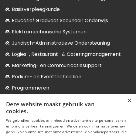
Basisverpleegkunde
Educatief Graduaat Secundair Onderwijs
Elektromechanische Systemen
Juridisch-Administratieve Ondersteuning
Logies-, Restaurant- & Cateringmanagement
Marketing- en Communicatiesupport
Podium- en Eventtechnieken
Programmeren
×
Soci­aal-Cul­tureel Werk
Deze website maakt gebruik van
Systeem- en Netwerkbeheer
cookies.
We gebruiken cookies om inhoud en advertenties te personaliseren
Verder studeren
en om ons verkeer te analyseren. We delen ook informatie over uw
Onze postgraduaten, micro-credentials en bij-
gebruik van onze site met onze advertentie- en analysepartners, die