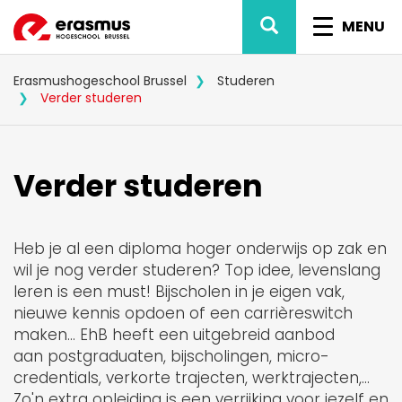
Overslaan
ZOEK
NAVIG
en
MENU
naar
WISSEL
de
inhoud
Erasmushogeschool Brussel
Studeren
gaan
Verder studeren
Verder studeren
Heb je al een diploma hoger onderwijs op zak en
wil je nog verder studeren? Top idee, levenslang
leren is een must! Bijscholen in je eigen vak,
nieuwe kennis opdoen of een carrièreswitch
maken... EhB heeft een uitgebreid aanbod
aan postgraduaten, bijscholingen, micro-
credentials, verkorte trajecten, werktrajecten,...
Zo'n extra opleiding is een verrijking voor jezelf en