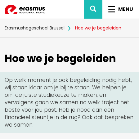
Overslaan
ZOEK
NAVIG
en
MENU
naar
WISSEL
de
inhoud
Erasmushogeschool Brussel
Hoe we je begeleiden
gaan
Hoe we je begeleiden
Op welk moment je ook begeleiding nodig hebt,
wij staan klaar om je bij te staan. We helpen je
om de juiste studiekeuze te maken, en
vervolgens gaan we samen na welk traject het
beste voor jou past. Heb je nood aan een
financieel steuntje in de rug? Ook dat bespreken
we samen.