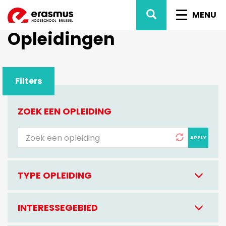
Overslaan
ZOEK
NAVIG
en
MENU
naar
WISSEL
Opleidingen
de
inhoud
gaan
Filters
ZOEK EEN OPLEIDING
APPLY
TYPE OPLEIDING
INTERESSEGEBIED