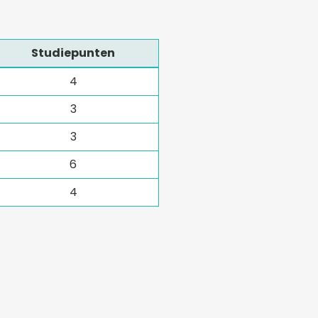
Studiepunten
4
3
3
6
4