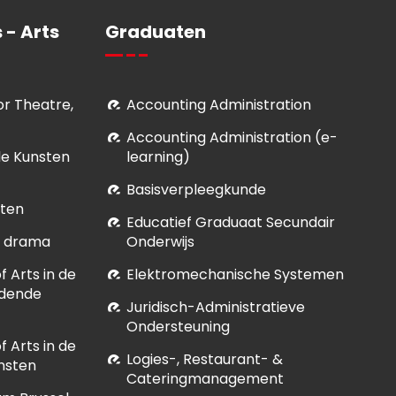
 - Arts
Graduaten
for Theatre,
Accounting Administration
Accounting Administration (e-
le Kunsten
learning)
Basisverpleegkunde
sten
Educatief Graduaat Secundair
et drama
Onderwijs
 Arts in de
Elektromechanische Systemen
ldende
Juridisch-Administratieve
Ondersteuning
 Arts in de
Logies-, Restaurant- &
nsten
Cateringmanagement