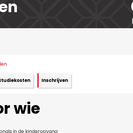
den
den
Studiekosten
Inschrijven
r wie
onals in de kinderopvang