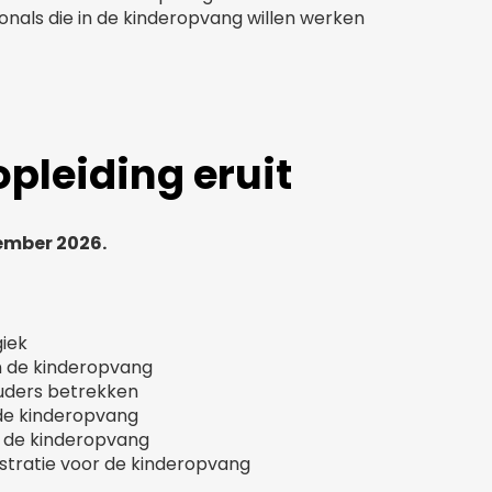
onals die in de kinderopvang willen werken
opleiding eruit
ember 2026.
giek
n de kinderopvang
uders betrekken
n de kinderopvang
in de kinderopvang
tratie voor de kinderopvang