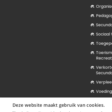
Organis
Pedagog
Secunda
Sociaal
Toegepa
Toerism
Recrea
Verkort
Secunda
Verple
Voeding
Vroedk
Deze website maakt gebruik van cookies.