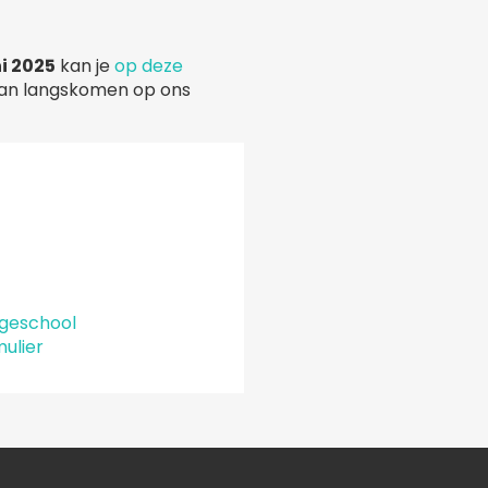
i 2025
kan je
op deze
e kan langskomen op ons
n
geschool
mulier