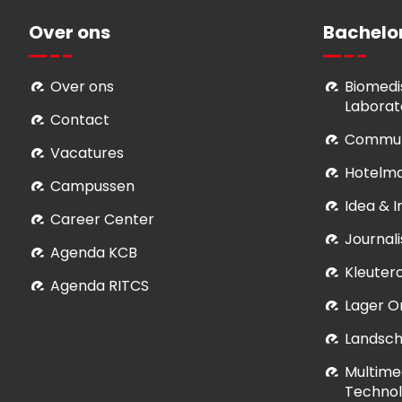
Over ons
Bachelo
Over ons
Biomedi
Laborat
Contact
Commun
Vacatures
Hotelm
Campussen
Idea & 
Career Center
Journali
Agenda KCB
Kleuter
Agenda RITCS
Lager O
Landsch
Multime
Technol