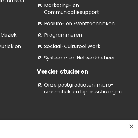
um Brussel
Marketing- en
Communicatiesupport
Podium- en Eventtechnieken
 Muziek
Programmeren
Muziek en
Soci­aal-Cul­tureel Werk
Systeem- en Netwerkbeheer
Verder studeren
Onze postgraduaten, micro-
credentials en bij- nascholingen
×