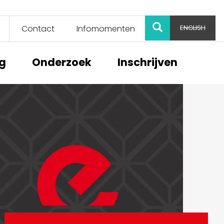
ZOEK
Contact
Infomomenten
ENGLISH
ng
Onderzoek
Inschrijven