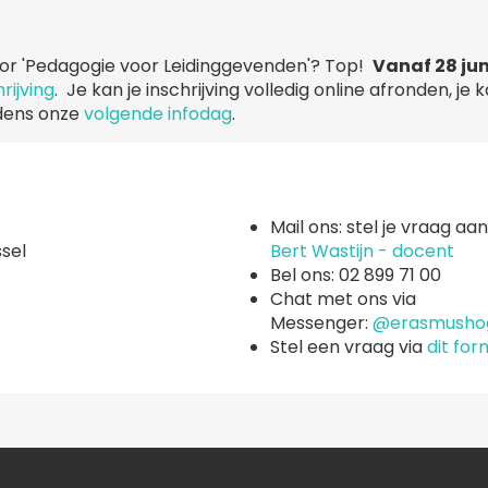
voor 'Pedagogie voor Leidinggevenden'? Top!
Vanaf 28 jun
rijving
. Je kan je inschrijving volledig online afronden, j
jdens onze
volgende infodag
.
Mail ons: stel je vraag aa
ssel
Bert Wastijn - docent
Bel ons: 02 899 71 00
Chat met ons via
Messenger:
@erasmusho
Stel een vraag via
dit for