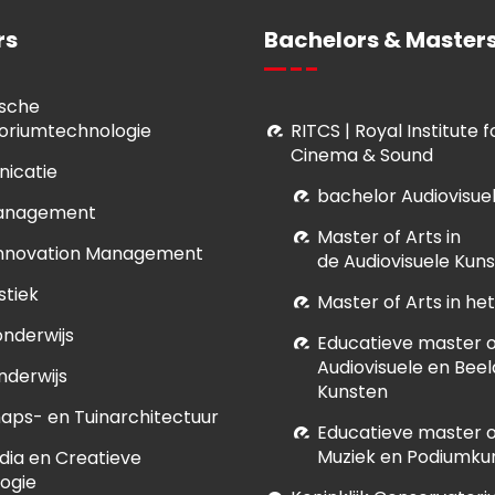
rs
Bachelors & Masters
sche
oriumtechnologie
RITCS | Royal Institute 
Cinema & Sound
icatie
bachelor Audiovisue
anagement
M
aster of Arts in
Innovation Management
de Audiovisuele Kun
stiek
Master of Arts in h
onderwijs
E
ducatieve master of
Audiovisuele en Bee
nderwijs
Kunsten
aps- en Tuinarchitectuur
E
ducatieve master of
Muziek en Podiumku
dia en Creatieve
ogie