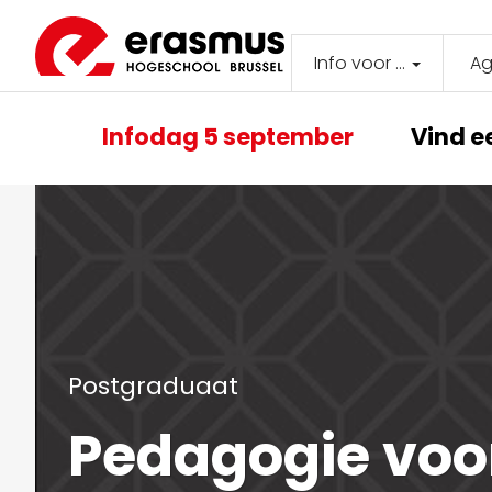
Overslaan
en
naar
Info voor ...
A
Secondar
de
inhoud
navigati
Main
gaan
Infodag 5 september
Vind e
navigation
Postgraduaat
Ped­a­gogie voo