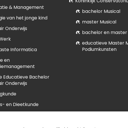
Koninklijk Conservatori
atie & Management
bachelor Musical
ie van het jonge kind
master Musical
ir Onderwijs
bachelor en master
 Werk
educatieve Master 
Podiumkunsten
ste Informatica
e en
tiemanagement
e Educatieve Bachelor
ir Onderwijs
egkunde
s- en Dieetkunde
unde