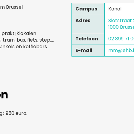
um Brussel
Campus
Kanal
Adres
Slotstraat
1000 Bruss
 praktijklokalen
Telefoon
02 899 71 
 tram, bus, fiets, step,…
winkels en koffiebars
E-mail
mm@ehb.
en
gt 950 euro.