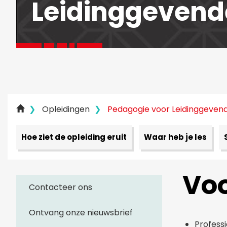
Leidinggeven
Opleidingen
Pedagogie voor Leidinggeven
Hoe ziet de opleiding eruit
Waar heb je les
Voo
Contacteer ons
Ontvang onze nieuwsbrief
Professi