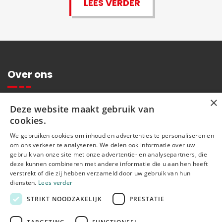
LEES VERDER
Over ons
×
Over ons
Deze website maakt gebruik van
Contact
cookies.
We gebruiken cookies om inhoud en advertenties te personaliseren en
Vacatures
om ons verkeer te analyseren. We delen ook informatie over uw
gebruik van onze site met onze advertentie- en analysepartners, die
Campussen
deze kunnen combineren met andere informatie die u aan hen heeft
Career Center
verstrekt of die zij hebben verzameld door uw gebruik van hun
diensten.
Lees verder
Agenda KCB
STRIKT NOODZAKELIJK
PRESTATIE
Agenda RITCS