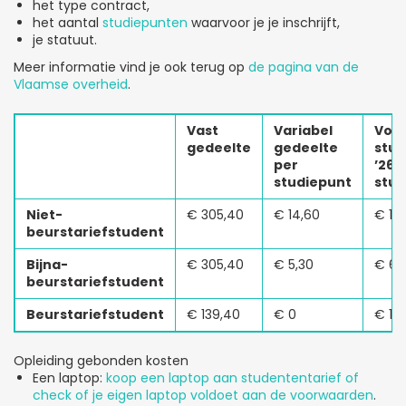
het type contract,
het aantal
studiepunten
waarvoor je je inschrijft,
je statuut.
Meer informatie vind je ook terug op
de pagina van de
Vlaamse overheid
.
Vast
Variabel
Volt
gedeelte
gedeelte
stu
per
’26-
studiepunt
stud
Niet-
€ 305,40
€ 14,60
€ 1.1
beurstariefstudent
Bijna-
€ 305,40
€ 5,30
€ 62
beurstariefstudent
Beurstariefstudent
€ 139,40
€ 0
€ 13
Opleiding gebonden kosten
Een laptop:
koop een laptop aan studententarief of
check of je eigen laptop voldoet aan de voorwaarden
.