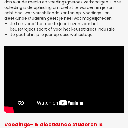
dan wat de media en voedingsgoeroes verkondigen. Onze
opleiding is de opleiding om diëtist te worden en je kan
echt heel wat verschillende kanten op. Voedings- en
dieetkunde studeren geeft je heel wat mogelijkheden.
Je kan vanaf het eerste jaar kiezen voor het
keuzetraject sport of voor het keuzetraject industrie.
Je gaat al in je 1e jaar op observatiestage.
Voedings- & dieetkunde studeren is