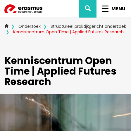
Overslaan
ZOEK
NAVIG
en
MENU
naar
WISSEL
de
inhoud
Onderzoek
Structureel praktijkgericht onderzoek
gaan
Kenniscentrum Open Time | Applied Futures Research
Kenniscentrum Open
Time | Applied Futures
Research