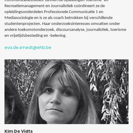
Communicatiestudies. Binnen de opleidingen Toerisme- en
Recreatiemanagement en Journalistiek coördineert ze de
opleidingsonderdelen Professionele Communicatie 1 en
Mediasociologie en is ze als coach betrokken bij verschillende
studentenprojecten. Haar onderzoeksinteresses omvatten onder
andere toekomstonderzoek, discoursanalyse, journalistiek, toerisme
en vrijetijdsbesteding en -beleving.
eva.de.smedt@ehb.be
Kim De Vidts