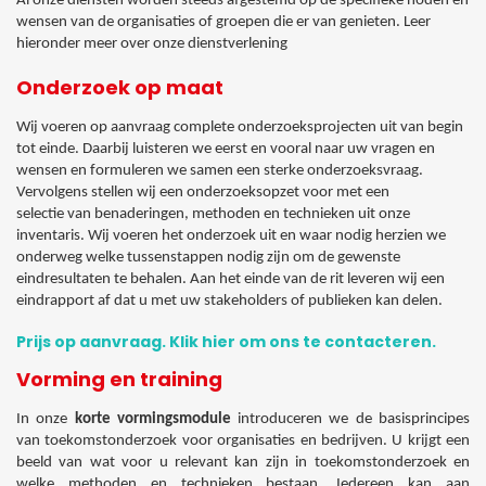
Al onze diensten worden steeds afgestemd op de specifieke noden en
wensen van de organisaties of groepen die er van genieten. Leer
hieronder meer over onze dienstverlening
Onderzoek op maat
Wij voeren op aanvraag complete onderzoeksprojecten uit van begin
tot einde. Daarbij luisteren we eerst en vooral naar uw vragen en
wensen en formuleren we samen een sterke onderzoeksvraag.
Vervolgens stellen wij een onderzoeksopzet voor met een
selectie van benaderingen, methoden en technieken uit onze
inventaris. Wij voeren het onderzoek uit en waar nodig herzien we
onderweg welke tussenstappen nodig zijn om de gewenste
eindresultaten te behalen. Aan het einde van de rit leveren wij een
eindrapport af dat u met uw stakeholders of publieken kan delen.
Prijs op aanvraag. Klik hier om ons te contacteren.
Vorming en training
In onze
korte vormingsmodule
introduceren we de basisprincipes
van toekomstonderzoek voor organisaties en bedrijven. U krijgt een
beeld van wat voor u relevant kan zijn in toekomstonderzoek en
welke methoden en technieken bestaan. Iedereen kan aan