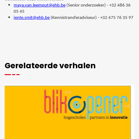
maya.van.leemput@ehb.be
(Senior onderzoeker) - +32 486 36
05 45
jente.smit@ehb.be
(Kennistransferadviseur) - +32 475 76 35 97
Gerelateerde verhalen