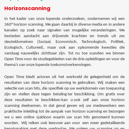
Horizonscanning
In het kader van onze lopende onderzoeken, ondernemen wij een
360° horizon scanning. We gaan daarbij in diverse media en in andere
kanalen op zoek naar signalen van mogelijke veranderingen. We
besteden aandacht aan drijvende krachten en trends uit zes
sleuteldomeinen (Sociaal, Economisch, Technologisch, Politiek,
Ecologisch, Cultureel), maar ook aan opkomende kwesties die
vandaag nauwelijks zichtbaar zijn. Tot nu toe scanden we binnen
Open Time voor de studiegebieden van de drie opleidingen en voor de
thema’s van onze lopende toekomstverkenningen.
Open Time biedt actoren uit het werkveld de gelegenheid om de
resultaten van deze horizon scanning te gebruiken. Wij maken een
selectie van scan hits, die specifiek op uw werkdomein van toepassing
zijn en stellen deze tegen betaling ter beschikking. Om gratis over
deze resultaten te beschikken kan u ook zelf aan onze horizon
scanning deelnemen. In dat geval geven wij uw medewerkers een
praktische inleiding tot de aanpak van horizon scanning en bezorgen
we u een online sjabloon waarin uw scan hits genoteerd kunnen
worden. Wij reiken ook leesvoer aan voor een meer gedetailleerde
kennismaking met deze werkwijze. We volgen uw scanning op en