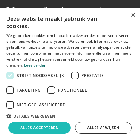
Toerisme en Recreatiemanagement
×
Deze website maakt gebruik van
Verkorte Educatieve Bachelor Secundair
cookies.
Onderwijs
We gebruiken cookies om inhoud en advertenties te personaliseren
Verpleegkunde
en om ons verkeer te analyseren. We delen ook informatie over uw
gebruik van onze site met onze advertentie- en analysepartners, die
Voedings- en Dieetkunde
deze kunnen combineren met andere informatie die u aan hen heeft
verstrekt of die zij hebben verzameld door uw gebruik van hun
Vroedkunde
diensten.
Lees verder
STRIKT NOODZAKELIJK
PRESTATIE
Bachelors & Masters - Arts
TARGETING
FUNCTIONEEL
RITCS | Royal Institute for Theatre, Cinema &
NIET-GECLASSIFICEERD
Sound
DETAILS WEERGEVEN
bachelor Audiovisuele Kunsten
ALLES ACCEPTEREN
ALLES AFWIJZEN
M
aster of Arts in de Audiovisuele Kunsten