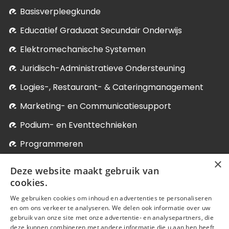
Basisverpleegkunde
Educatief Graduaat Secundair Onderwijs
Elektromechanische Systemen
Juridisch-Administratieve Ondersteuning
Logies-, Restaurant- & Cateringmanagement
Marketing- en Communicatiesupport
Podium- en Eventtechnieken
Programmeren
×
Soci­aal-Cul­tureel Werk
Deze website maakt gebruik van
Systeem- en Netwerkbeheer
cookies.
We gebruiken cookies om inhoud en advertenties te personaliseren
Verder studeren
en om ons verkeer te analyseren. We delen ook informatie over uw
Onze postgraduaten, micro-credentials en bij-
gebruik van onze site met onze advertentie- en analysepartners, die
deze kunnen combineren met andere informatie die u aan hen heeft