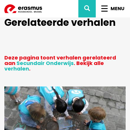
Overslaan
ZOEK
NAVIG
en
MENU
naar
WISSEL
Gerelateerde verhalen
de
inhoud
gaan
Deze pagina toont verhalen gerelateerd
aan
Secundair Onderwijs
. Bekijk alle
verhalen
.