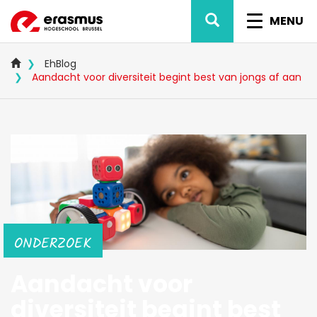
Overslaan
ZOEK
NAVIG
en
MENU
naar
WISSEL
de
inhoud
EhBlog
gaan
Aandacht voor diversiteit begint best van jongs af aan
ONDERZOEK
Aandacht voor
diversiteit begint best