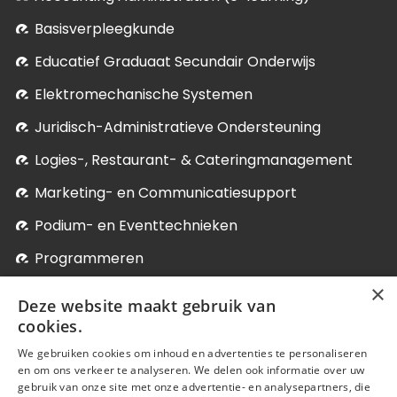
Basisverpleegkunde
Educatief Graduaat Secundair Onderwijs
Elektromechanische Systemen
Juridisch-Administratieve Ondersteuning
Logies-, Restaurant- & Cateringmanagement
Marketing- en Communicatiesupport
Podium- en Eventtechnieken
Programmeren
×
Soci­aal-Cul­tureel Werk
Deze website maakt gebruik van
Systeem- en Netwerkbeheer
cookies.
We gebruiken cookies om inhoud en advertenties te personaliseren
Verder studeren
en om ons verkeer te analyseren. We delen ook informatie over uw
Onze postgraduaten, micro-credentials en bij-
gebruik van onze site met onze advertentie- en analysepartners, die