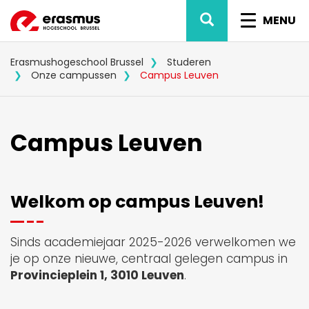
Overslaan
ZOEK
NAVIG
en
MENU
naar
WISSEL
de
inhoud
Erasmushogeschool Brussel
Studeren
gaan
Onze campussen
Campus Leuven
Campus Leuven
Welkom op campus Leuven!
Sinds academiejaar 2025-2026 verwelkomen we
je op onze nieuwe, centraal gelegen campus in
Provincieplein 1, 3010 Leuven
.