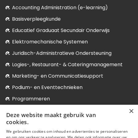
Accounting Administration (e-learning)
Basisverpleegkunde
Educatief Graduaat Secundair Onderwijs
Elektromechanische Systemen
Juridisch-Administratieve Ondersteuning
Logies-, Restaurant- & Cateringmanagement
Marketing- en Communicatiesupport
Podium- en Eventtechnieken
Programmeren
×
Soci­aal-Cul­tureel Werk
Deze website maakt gebruik van
Systeem- en Netwerkbeheer
cookies.
We gebruiken cookies om inhoud en advertenties te personaliseren
Verder studeren
en om ons verkeer te analyseren. We delen ook informatie over uw