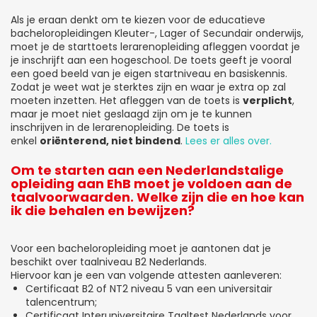
Als je eraan denkt om te kiezen voor de educatieve
bacheloropleidingen Kleuter-, Lager of Secundair onderwijs,
moet je de starttoets lerarenopleiding afleggen voordat je
je inschrijft aan een hogeschool. De toets geeft je vooral
een goed beeld van je eigen startniveau en basiskennis.
Zodat je weet wat je sterktes zijn en waar je extra op zal
moeten inzetten. Het afleggen van de toets is
verplicht
,
maar je moet niet geslaagd zijn om je te kunnen
inschrijven in de lerarenopleiding. De toets is
enkel
oriënterend, niet bindend
.
Lees er alles over.
Om te starten aan een Nederlandstalige
opleiding aan EhB moet je voldoen aan de
taalvoorwaarden. Welke zijn die en hoe kan
ik die behalen en bewijzen?
Voor een bacheloropleiding moet je aantonen dat je
beschikt over taalniveau B2 Nederlands.
Hiervoor kan je een van volgende attesten aanleveren:
Certificaat B2 of NT2 niveau 5 van een universitair
talencentrum;
Certificaat Interuniversitaire Taaltest Nederlands voor