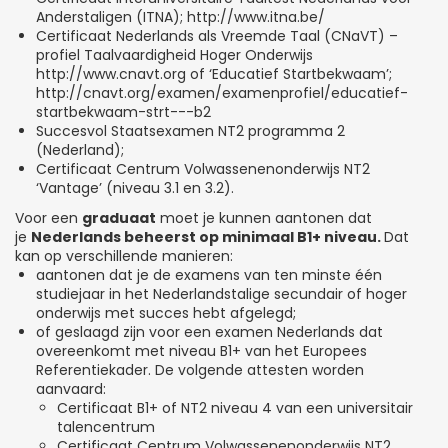
Anderstaligen (ITNA); http://www.itna.be/
Certificaat Nederlands als Vreemde Taal (CNaVT) –
profiel Taalvaardigheid Hoger Onderwijs
http://www.cnavt.org of ‘Educatief Startbekwaam’;
http://cnavt.org/examen/examenprofiel/educatief-
startbekwaam-strt---b2
Succesvol Staatsexamen NT2 programma 2
(Nederland);
Certificaat Centrum Volwassenenonderwijs NT2
‘Vantage’ (niveau 3.1 en 3.2).
Voor een
graduaat
moet je kunnen aantonen dat
je
Nederlands beheerst op minimaal B1+ niveau.
Dat
kan op verschillende manieren:
aantonen dat je de examens van ten minste één
studiejaar in het Nederlandstalige secundair of hoger
onderwijs met succes hebt afgelegd;
of geslaagd zijn voor een examen Nederlands dat
overeenkomt met niveau B1+ van het Europees
Referentiekader. De volgende attesten worden
aanvaard:
Certificaat B1+ of NT2 niveau 4 van een universitair
talencentrum
Certificaat Centrum Volwassenenonderwijs NT2