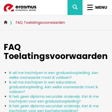
Overslaan
ZOEK
NAVIG
en
MENU
naar
WISSEL
de
inhoud
FAQ Toelatingsvoorwaarden
gaan
FAQ
Toelatingsvoorwaarden
Ik wil me inschrijven in een graduaatsopleiding. Aan
welke voorwaarde moet ik voldoen?
Ik wil me inschrijven in een educatieve
graduaatsopleiding. Aan welke voorwaarde moet ik
voldoen?
Ik heb geen diploma secundair onderwijs. Kan ik me
inschrijven voor een graduaatsopleiding?
Ik heb geen diploma secundair onderwijs. Kan ik me
inschrijven voor een bacheloropleiding?