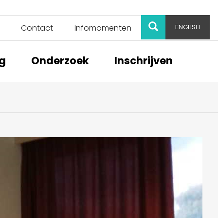
ZOEK
Contact
Infomomenten
ENGLISH
ng
Onderzoek
Inschrijven