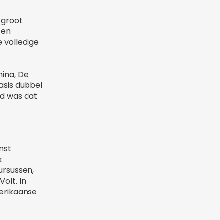
 groot
 en
 volledige
hina, De
asis dubbel
gd was dat
omst
k
cursussen,
olt. In
merikaanse