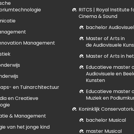
sche
oriumtechnologie
RITCS | Royal Institute 
Cinema & Sound
icatie
bachelor Audiovisue
anagement
M
aster of Arts in
Innovation Management
de Audiovisuele Kun
stiek
Master of Arts in h
onderwijs
E
ducatieve master of
Audiovisuele en Bee
nderwijs
Kunsten
aps- en Tuinarchitectuur
E
ducatieve master of
Muziek en Podiumku
dia en Creatieve
ogie
Koninklijk Conservatori
atie & Management
bachelor Musical
ie van het jonge kind
master Musical