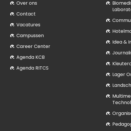
Over ons
Biomedi
Laborat
Contact
Commun
Vacatures
Hotelm
Campussen
Idea & 
Career Center
Journali
Agenda KCB
Kleuter
Agenda RITCS
Lager O
Landsch
Multime
Technol
Organis
Pedagog