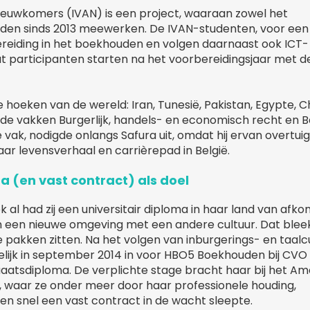
Nieuwkomers (IVAN) is een project, waaraan zowel het
den sinds 2013 meewerken. De IVAN-studenten, voor een
bereiding in het boekhouden en volgen daarnaast ook ICT-
t participanten starten na het voorbereidingsjaar met de
e hoeken van de wereld: Iran, Tunesië, Pakistan, Egypte, C
ng de vakken Burgerlijk, handels- en economisch recht en B
e vak, nodigde onlangs Safura uit, omdat hij ervan overtui
r levensverhaal en carrièrepad in België.
a (en vast contract) als doel
ok al had zij een universitair diploma in haar land van afk
n een nieuwe omgeving met een andere cultuur. Dat blee
 de pakken zitten. Na het volgen van inburgerings- en taal
elijk in september 2014 in voor HBO5 Boekhouden bij CVO V
duaatsdiploma. De verplichte stage bracht haar bij het A
, waar ze onder meer door haar professionele houding,
 en snel een vast contract in de wacht sleepte.