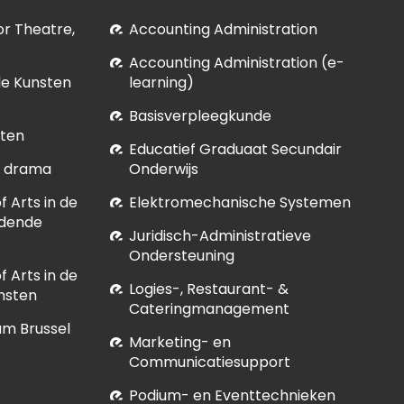
for Theatre,
Accounting Administration
Accounting Administration (e-
le Kunsten
learning)
Basisverpleegkunde
sten
Educatief Graduaat Secundair
et drama
Onderwijs
 Arts in de
Elektromechanische Systemen
ldende
Juridisch-Administratieve
Ondersteuning
 Arts in de
Logies-, Restaurant- &
nsten
Cateringmanagement
um Brussel
Marketing- en
Communicatiesupport
Podium- en Eventtechnieken