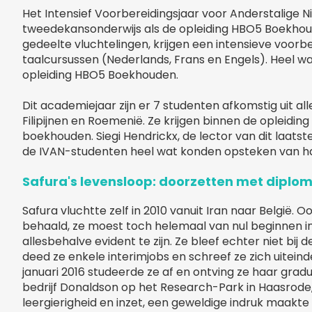
Het Intensief Voorbereidingsjaar voor Anderstalige 
tweedekansonderwijs als de opleiding HBO5 Boekhou
gedeelte vluchtelingen, krijgen een intensieve voor
taalcursussen (Nederlands, Frans en Engels). Heel wa
opleiding HBO5 Boekhouden.
Dit academiejaar zijn er 7 studenten afkomstig uit all
Filipijnen en Roemenië. Ze krijgen binnen de opleidi
boekhouden. Siegi Hendrickx, de lector van dit laatst
de IVAN-studenten heel wat konden opsteken van haa
Safura's levensloop: doorzetten met diplom
Safura vluchtte zelf in 2010 vanuit Iran naar België. O
behaald, ze moest toch helemaal van nul beginnen i
allesbehalve evident te zijn. Ze bleef echter niet bij
deed ze enkele interimjobs en schreef ze zich uiteind
januari 2016 studeerde ze af en ontving ze haar gra
bedrijf Donaldson op het Research-Park in Haasrode
leergierigheid en inzet, een geweldige indruk maakte