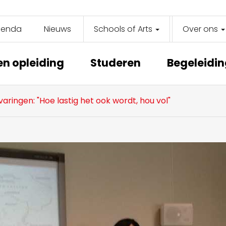
genda
Nieuws
Schools of Arts
Over ons
y
on
en opleiding
Studeren
Begeleidi
ringen: "Hoe lastig het ook wordt, hou vol"