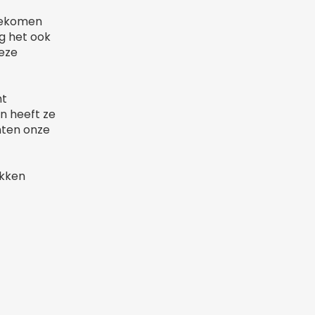
ngekomen
g het ook
deze
ht
en heeft ze
nten onze
akken