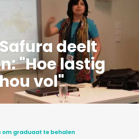
Safura deelt
n: "Hoe lastig
 hou vol"
s om graduaat te behalen