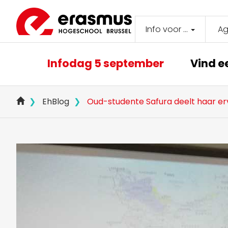
Overslaan
en
naar
Info voor ...
A
Secondar
de
inhoud
navigati
Main
gaan
Infodag 5 september
Vind e
navigation
EhBlog
Oud-studente Safura deelt haar erva