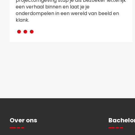
projectomgeving stap je als bezoeker letterlijk
een verhaal binnen en laat je je
onderdompelen in een wereld van beeld en
···
klank.
Over ons
Bachelo