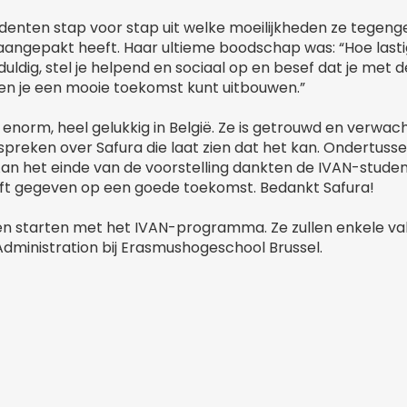
enten stap voor stap uit welke moeilijkheden ze tege
 aangepakt heeft. Haar ultieme boodschap was: “Hoe lasti
duldig, stel je helpend en sociaal op en besef dat je met 
n en je een mooie toekomst kunt uitbouwen.”
d enorm, heel gelukkig in België. Ze is getrouwd en verwac
 spreken over Safura die laat zien dat het kan. Ondertuss
Aan het einde van de voorstelling dankten de IVAN-stude
eft gegeven op een goede toekomst. Bedankt Safura!
gen starten met het IVAN-programma. Ze zullen enkele v
Administration bij Erasmushogeschool Brussel.