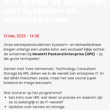
blik achter de schermen
met Systeem- en
Netwerkbeheer
13 Mei, 2025 - 14:36
Onze eerstejaarsstudenten Systeem- en Netwerkbeheer
kregen onlangs een unieke kans: een exclusief kijkje achter
de schermen bij
Hewlett Packard Enterprise (HPE)
– ja,
die grote techspeler!
Samen met Yves Venneman, Technology Consultant
Storage bij HPE, doken we in de wereld van enterprise IT. En
dat klinkt misschien zwaar, maar het was vooral super
boeiend en mega leerzaam.
Wat stond er op het programma?
Een intro over HPE: wat doen ze precies en waarom zijn
ze zo belangrijk in de IT-wereld?
Updates over servers en storage