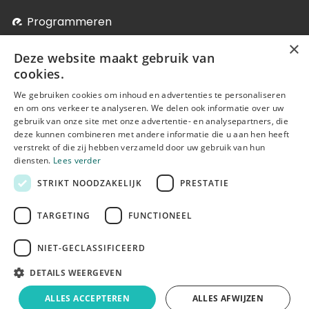
Programmeren
×
Soci­aal-Cul­tureel Werk
Deze website maakt gebruik van
Systeem- en Netwerkbeheer
cookies.
We gebruiken cookies om inhoud en advertenties te personaliseren
Verder studeren
en om ons verkeer te analyseren. We delen ook informatie over uw
Onze postgraduaten, micro-credentials en bij-
gebruik van onze site met onze advertentie- en analysepartners, die
deze kunnen combineren met andere informatie die u aan hen heeft
nascholingen
verstrekt of die zij hebben verzameld door uw gebruik van hun
diensten.
Lees verder
STRIKT NOODZAKELIJK
PRESTATIE
TARGETING
FUNCTIONEEL
NIET-GECLASSIFICEERD
© Erasmushogeschool Brussel 2025
DETAILS WEERGEVEN
Cookieverklaring
Disclaimer
ALLES ACCEPTEREN
ALLES AFWIJZEN
Gebruiksvoorwaarden
Privacyverklaring