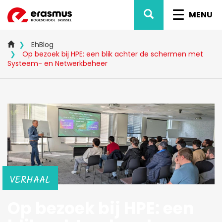
Overslaan
ZOEK
NAVIG
en
MENU
naar
WISSEL
de
inhoud
EhBlog
gaan
Op bezoek bij HPE: een blik achter de schermen met
Systeem- en Netwerkbeheer
VERHAAL
Op bezoek bij HPE: een