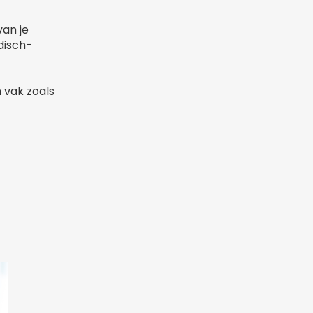
van je
disch-
n vak zoals