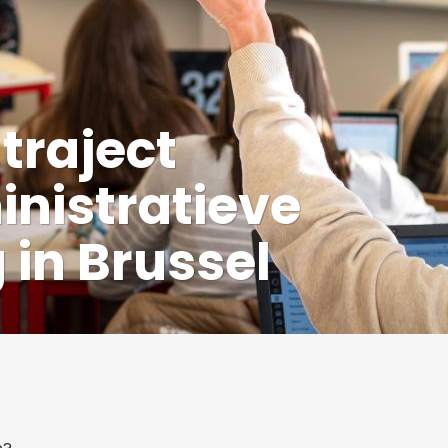
traject
nistratieve
in Brussel