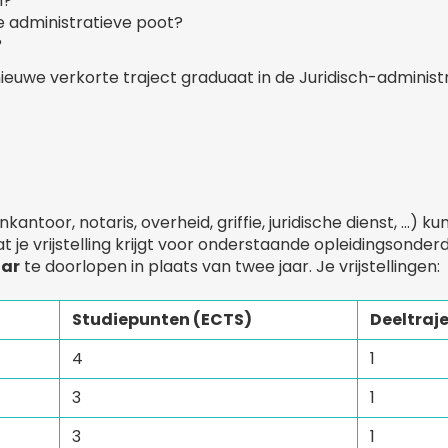
n?
e administratieve poot?
?
nieuwe verkorte traject graduaat in de Juridisch-administ
antoor, notaris, overheid, griffie, juridische dienst, ...) k
t je vrijstelling krijgt voor onderstaande opleidingsonderd
aar
te doorlopen in plaats van twee jaar. Je vrijstellingen:
Studiepunten (ECTS)
Deeltraj
4
1
3
1
3
1