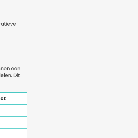
ratieve
unnen een
elen. Dit
ect