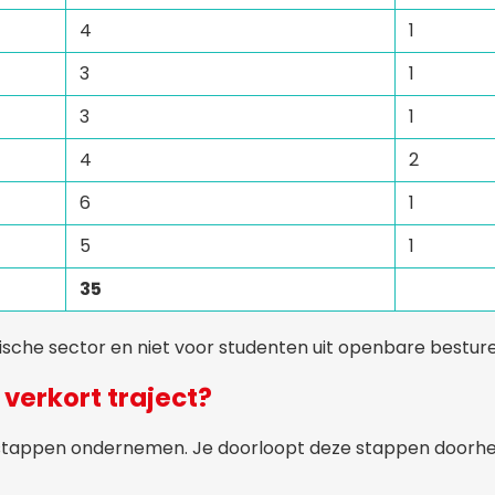
4
1
3
1
3
1
4
2
6
1
5
1
35
idische sector en niet voor studenten uit openbare bestur
verkort traject?
stappen ondernemen. Je doorloopt deze stappen doorh