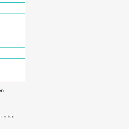
en.
een het