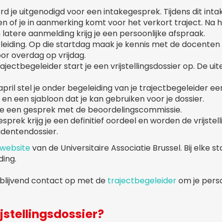
word je uitgenodigd voor een intakegesprek. Tijdens dit in
n of je in aanmerking komt voor het verkort traject. Na 
 latere aanmelding krijg je een persoonlijke afspraak.
opleiding. Op die startdag maak je kennis met de docenten 
oor overdag op vrijdag.
jectbegeleider start je een vrijstellingsdossier op. De uit
 april stel je onder begeleiding van je trajectbegeleider ee
ie en een sjabloon dat je kan gebruiken voor je dossier.
heb je een gesprek met de beoordelingscommissie.
esprek krijg je een definitief oordeel en worden de vrijstel
udentendossier.
website
van de Universitaire Associatie Brussel. Bij elke sta
ding.
ijblijvend contact op met de
trajectbegeleider
om je perso
jstellingsdossier?