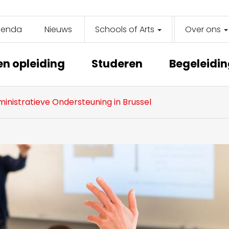
genda
Nieuws
Schools of Arts
Over ons
y
on
en opleiding
Studeren
Begeleidi
ministratieve Ondersteuning in Brussel