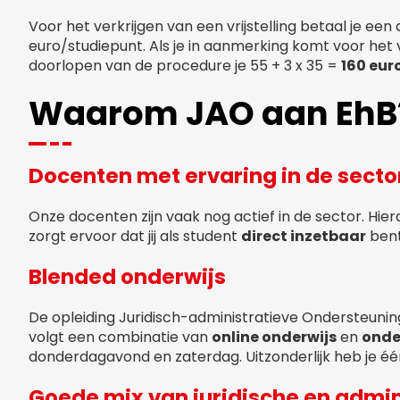
Voor het verkrijgen van een vrijstelling betaal je ee
euro/studiepunt. Als je in aanmerking komt voor het v
doorlopen van de procedure je 55 + 3 x 35 =
160 eur
Waarom JAO aan EhB
Docenten met ervaring in de secto
Onze docenten zijn vaak nog actief in de sector. Hierdo
zorgt ervoor dat jij als student
direct inzetbaar
bent
Blended onderwijs
De opleiding Juridisch-administratieve Ondersteunin
volgt een combinatie van
online onderwijs
en
onde
donderdagavond en zaterdag. Uitzonderlijk heb je één
Goede mix van juridische en admi