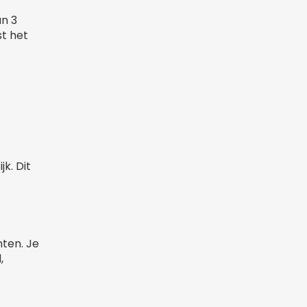
an 3
st het
k. Dit
ten. Je
,