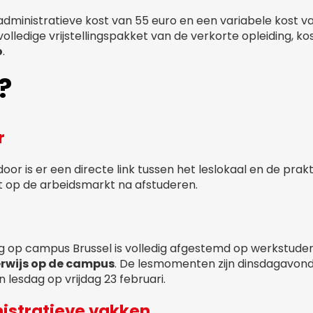
n administratieve kost van 55 euro en een variabele kost v
olledige vrijstellingspakket van de verkorte opleiding, ko
o
.
?
r
or is er een directe link tussen het leslokaal en de praktij
 op de arbeidsmarkt na afstuderen.
g op campus Brussel is volledig afgestemd op werkstuden
rwijs op de campus
. De lesmomenten zijn dinsdagavond
 lesdag op vrijdag 23 februari.
nistratieve vakken