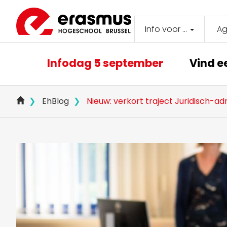
Overslaan
en
naar
Info voor ...
A
Secondar
de
inhoud
navigati
Main
gaan
Infodag 5 september
Vind e
navigation
EhBlog
Nieuw: verkort traject Juridisch-ad