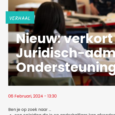
VERHAAL
Nieuw: verkort 
Juridisch-admi
Ondersteuning 
06 Februari, 2024 - 13:30
Ben je op zoek naar ...