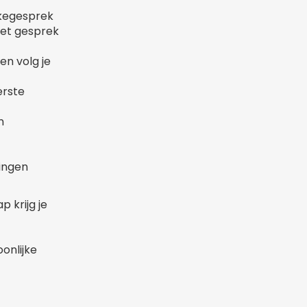
takegesprek
het gesprek
en volg je
erste
n
lingen
p krijg je
onlijke