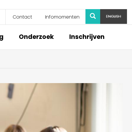
ZOEK
Contact
Infomomenten
ENGLISH
ng
Onderzoek
Inschrijven