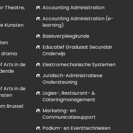
for Theatre,
Accounting Administration
Accounting Administration (e-
le Kunsten
learning)
Basisverpleegkunde
sten
Educatief Graduaat Secundair
et drama
Onderwijs
 Arts in de
Elektromechanische Systemen
ldende
Juridisch-Administratieve
Ondersteuning
 Arts in de
Logies-, Restaurant- &
nsten
Cateringmanagement
um Brussel
Marketing- en
Communicatiesupport
Podium- en Eventtechnieken