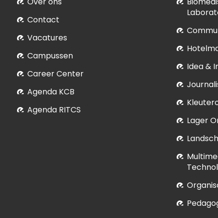
Over ons
Biomedi
Laborat
Contact
Commun
Vacatures
Hotelm
Campussen
Idea & 
Career Center
Journali
Agenda KCB
Kleuter
Agenda RITCS
Lager O
Landsch
Multime
Technol
Organis
Pedagog