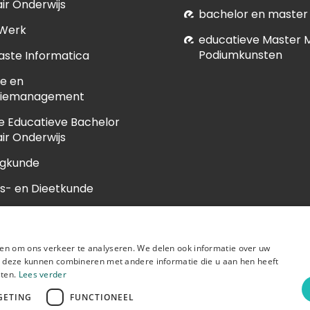
ir Onderwijs
bachelor en master
 Werk
educatieve Master 
Podiumkunsten
ste Informatica
e en
tiemanagement
e Educatieve Bachelor
ir Onderwijs
egkunde
s- en Dieetkunde
unde
en om ons verkeer te analyseren. We delen ook informatie over uw
ie deze kunnen combineren met andere informatie die u aan hen heeft
sten.
Lees verder
GETING
FUNCTIONEEL