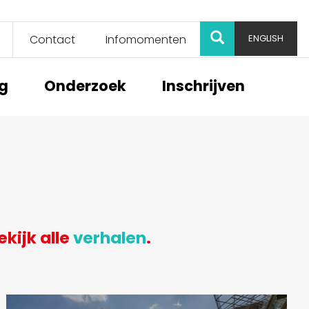
ZOEK
Contact
Infomomenten
ENGLISH
ng
Onderzoek
Inschrijven
Bekijk alle
verhalen
.