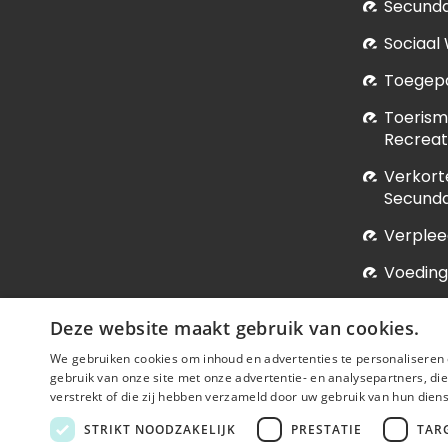
Secunda
Sociaal
Toegepa
Toerism
Recrea
Verkort
Secunda
Verple
Voeding
Vroedk
Deze website maakt gebruik van cookies.
We gebruiken cookies om inhoud en advertenties te personaliseren 
gebruik van onze site met onze advertentie- en analysepartners, d
verstrekt of die zij hebben verzameld door uw gebruik van hun dien
STRIKT NOODZAKELIJK
PRESTATIE
TAR