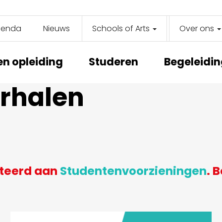
genda
Nieuws
Schools of Arts
Over ons
y
on
en opleiding
Studeren
Begeleidi
erhalen
ateerd aan
Studentenvoorzieningen
. 