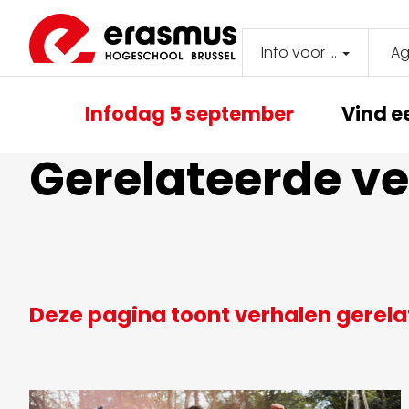
Overslaan
en
naar
Info voor ...
A
Secondar
de
inhoud
navigati
Main
gaan
Infodag 5 september
Vind e
navigation
Gerelateerde v
Deze pagina toont verhalen gerel