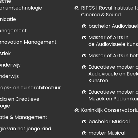
sche
oriumtechnologie
RITCS | Royal Institute 
Cinema & Sound
icatie
bachelor Audiovisue
anagement
M
aster of Arts in
Innovation Management
de Audiovisuele Kun
stiek
Master of Arts in h
onderwijs
E
ducatieve master of
Audiovisuele en Bee
nderwijs
Kunsten
aps- en Tuinarchitectuur
E
ducatieve master of
Muziek en Podiumku
dia en Creatieve
ogie
Koninklijk Conservatori
atie & Management
bachelor Musical
ie van het jonge kind
master Musical