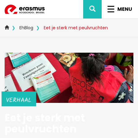
Overslaan
ZOEK
NAVIG
en
MENU
naar
WISSEL
de
inhoud
EhBlog
Eet je sterk met peulvruchten
gaan
VERHAAL
Eet je sterk met
peulvruchten