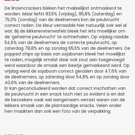
De linzencrackers bleken het makkelijkst ontmaskerd te
worden. Maar liefst 83,5% (vrijdag), 95,8% (zaterdag) en
75,0% (zondag) van de deelnemers kon de peulvrucht
correct raden. De kleur verraadde hier natuurlijk ook wel al
wat. Bij de kikkererwtenwafels bleek het iets moeilijker om
de ‘geheime peulvrucht’ te achterhalen. Op vrijdag raadde
54,6% van de deelnemers de correcte peulvrucht, op
zaterdag 78,8% en op zondag 65,5% van de deelnemers. De
popped chips op basis van sojabonen bleek het moeilijkst
te raden, mogelijk omdat daar ook zout aan toegevoegd
werd waardoor de smaak een beetje gemaskeerd werd. Op
vrijdag werd de sojaboon correct geraden door 47,6% van
de deelnemers, op zaterdag door 54,8% en op zondag door
40,6% van de deelnemers.
Er kan geconcludeerd worden dat correct inschatten van
de peulvrucht in een snack toch niet zo evident is en dat
de bezoekers vaak wel aangenaam verrast waren van de
lekkere smaak van de plantaardige snacks. Velen onder
hen maakten dan ook een foto van de verpakking.