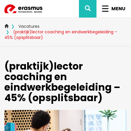
Overslaan
ZOEK
NAVIG
en
MENU
naar
WISSEL
de
inhoud
Vacatures
gaan
(praktijk)lector coaching en eindwerkbegeleiding –
45% (opsplitsbaar)
(praktijk)lector
coaching en
eindwerkbegeleiding –
45% (opsplitsbaar)