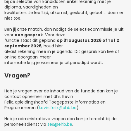
bij de selectie van kandidaten enkel rekening met je
diploma, vaardigheden en
kwaliteiten. Je leeftijd, afkomst, geslacht, geloof … doen er
niet toe.
Ben jij onze match, dan nodigt de selectiecommissie je uit
voor
een gesprek
. Voor deze
functie staat dit gepland
op 31 augustus 2026 of 1 of 2
september 2026
, houd hier
alvast rekening mee in je agenda. Dit gesprek kan live of
online doorgaan, meer
informatie krijg je wanneer je uitgenodigd wordt.
Vragen?
Heb je vragen over de inhoud van de functie dan kan je
contact opnemen met dhr. Kevin
Felix, opleidingshoofd Toegepaste informatica en
Programmeren (
kevin.felix@ehb.be
).
Heb je administratieve vragen dan kan je terecht bij de
personeelsdienst via
ses@ehb.be
.