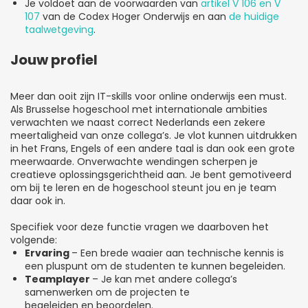
Je voldoet aan de voorwaarden van
artikel V 106 en V
107
van de Codex Hoger Onderwijs en aan
de huidige
taalwetgeving
.
Jouw profiel
Meer dan ooit zijn IT-skills voor online onderwijs een must.
Als Brusselse hogeschool met internationale ambities
verwachten we naast correct Nederlands een zekere
meertaligheid van onze collega’s. Je vlot kunnen uitdrukken
in het Frans, Engels of een andere taal is dan ook een grote
meerwaarde. Onverwachte wendingen scherpen je
creatieve oplossingsgerichtheid aan. Je bent gemotiveerd
om bij te leren en de hogeschool steunt jou en je team
daar ook in.
Specifiek voor deze functie vragen we daarboven het
volgende:
Ervaring
– Een brede waaier aan technische kennis is
een pluspunt om de studenten te kunnen begeleiden.
Teamplayer
– Je kan met andere collega’s
samenwerken om de projecten te
begeleiden en beoordelen.