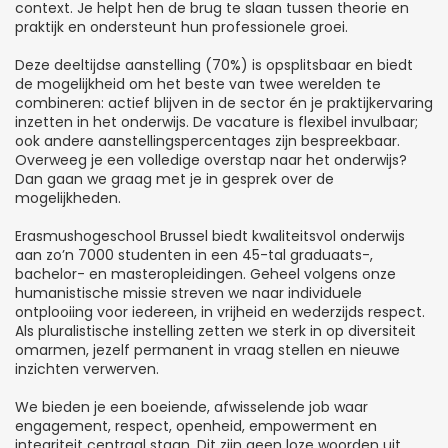
context. Je helpt hen de brug te slaan tussen theorie en
praktijk en ondersteunt hun professionele groei.
Deze deeltijdse aanstelling (70%) is opsplitsbaar en biedt
de mogelijkheid om het beste van twee werelden te
combineren: actief blijven in de sector én je praktijkervaring
inzetten in het onderwijs. De vacature is flexibel invulbaar;
ook andere aanstellingspercentages zijn bespreekbaar.
Overweeg je een volledige overstap naar het onderwijs?
Dan gaan we graag met je in gesprek over de
mogelijkheden.
Erasmushogeschool Brussel biedt kwaliteitsvol onderwijs
aan zo’n 7000 studenten in een 45-tal graduaats-,
bachelor- en masteropleidingen. Geheel volgens onze
humanistische missie streven we naar individuele
ontplooiing voor iedereen, in vrijheid en wederzijds respect.
Als pluralistische instelling zetten we sterk in op diversiteit
omarmen, jezelf permanent in vraag stellen en nieuwe
inzichten verwerven.
We bieden je een boeiende, afwisselende job waar
engagement, respect, openheid, empowerment en
integriteit centraal staan. Dit zijn geen loze woorden uit