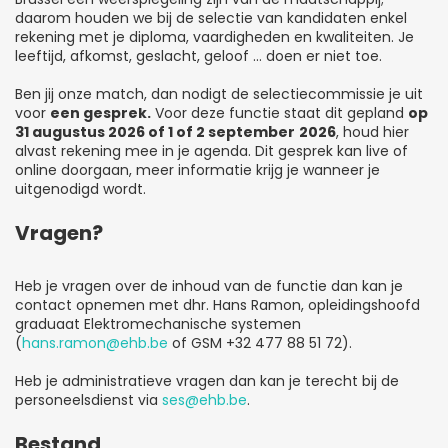
daarom houden we bij de selectie van kandidaten enkel
rekening met je diploma, vaardigheden en kwaliteiten. Je
leeftijd, afkomst, geslacht, geloof … doen er niet toe.
Ben jij onze match, dan nodigt de selectiecommissie je uit
voor
een gesprek.
Voor deze functie staat dit gepland
op
31 augustus 2026 of 1 of 2 september
2026
, houd hier
alvast rekening mee in je agenda. Dit gesprek kan live of
online doorgaan, meer informatie krijg je wanneer je
uitgenodigd wordt.
Vragen?
Heb je vragen over de inhoud van de functie dan kan je
contact opnemen met dhr. Hans Ramon, opleidingshoofd
graduaat Elektromechanische systemen
(
hans.ramon@ehb.be
of GSM +32 477 88 51 72).
Heb je administratieve vragen dan kan je terecht bij de
personeelsdienst via
ses@ehb.be
.
Bestand