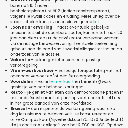
Aantrekkelijk loon
– je wordt betaald binnen het
barema 316 (indien
bachelordiploma) of 502 (indien masterdiploma),
volgens je kwalificaties en ervaring. Meer uitleg over de
salarisschalen kan je vinden via volgende
link
.
Loon naar ervaring
- naast eventuele geldelijke
anciënniteit uit de openbare sector, kunnen tot max. 20
jaar aan diensten uit de privésector verrekend worden
via de nuttige beroepservaring. Eventuele toekenning
gebeurt aan de hand van tewerkstellingsattesten en na
onderzoek van je dossier.
Vakantie
– je kan genieten van een gunstige
verlofregeling.
Woon-werkverkeer
– volledige terugbetaling van het
openbaar vervoer en/of een fietsvergoeding.
Voordelen
– via je
lerarenkaart
en benefits@work
geniet je van een heleboel kortingen.
Resto
– je geniet van eten aan democratische prijzen in
ons bedrijfsrestaurant of gaat op zoek naar iets lekkers
in het grote aanbod van onze hoofdstad.
Brussel
– een inspirerende werkomgeving waar elke
dag iets nieuws te beleven valt. Je komt terecht op
onze Campus Kaai (Nijverheidskaai 170, 1070 Anderlecht)
die je deelt met collega’s van het RITCS en KCB. Op deze