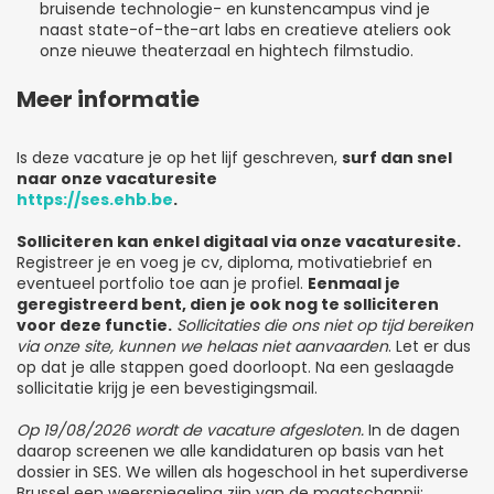
bruisende technologie- en kunstencampus vind je
naast state-of-the-art labs en creatieve ateliers ook
onze nieuwe theaterzaal en hightech filmstudio.
Meer informatie
Is deze vacature je op het lijf geschreven,
surf dan snel
naar onze vacaturesite
https://ses.ehb.be
.
Solliciteren kan enkel digitaal via onze vacaturesite.
Registreer je en voeg je cv, diploma, motivatiebrief en
eventueel portfolio toe aan je profiel.
Eenmaal je
geregistreerd bent, dien je ook nog te solliciteren
voor deze functie.
Sollicitaties die ons niet op tijd bereiken
via onze site, kunnen we helaas niet aanvaarden
. Let er dus
op dat je alle stappen goed doorloopt. Na een geslaagde
sollicitatie krijg je een bevestigingsmail.
Op 19/08/2026 wordt de vacature afgesloten.
In de dagen
daarop screenen we alle kandidaturen op basis van het
dossier in SES. We willen als hogeschool in het superdiverse
Brussel een weerspiegeling zijn van de maatschappij;