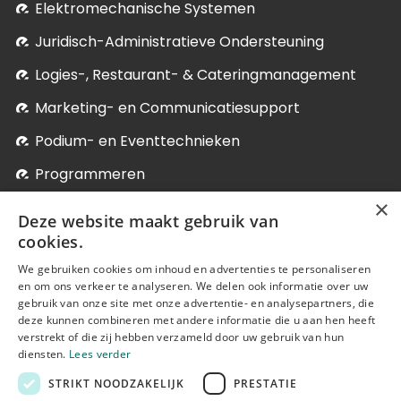
Elektromechanische Systemen
Juridisch-Administratieve Ondersteuning
Logies-, Restaurant- & Cateringmanagement
Marketing- en Communicatiesupport
Podium- en Eventtechnieken
Programmeren
×
Soci­aal-Cul­tureel Werk
Deze website maakt gebruik van
Systeem- en Netwerkbeheer
cookies.
We gebruiken cookies om inhoud en advertenties te personaliseren
Verder studeren
en om ons verkeer te analyseren. We delen ook informatie over uw
Onze postgraduaten, micro-credentials en bij-
gebruik van onze site met onze advertentie- en analysepartners, die
deze kunnen combineren met andere informatie die u aan hen heeft
nascholingen
verstrekt of die zij hebben verzameld door uw gebruik van hun
diensten.
Lees verder
STRIKT NOODZAKELIJK
PRESTATIE