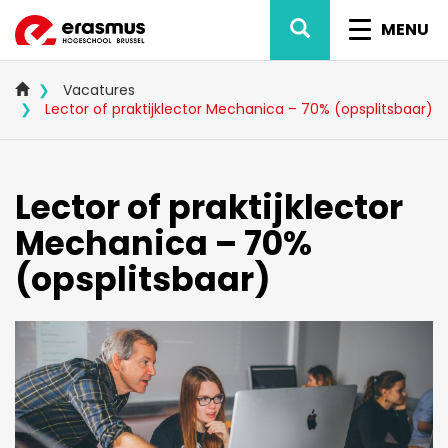
Overslaan
ZOEK
NAVIG
en
MENU
naar
WISSEL
de
inhoud
Vacatures
gaan
Lector of praktijklector Mechanica – 70% (opsplitsbaar)
Lector of praktijklector
Mechanica – 70%
(opsplitsbaar)