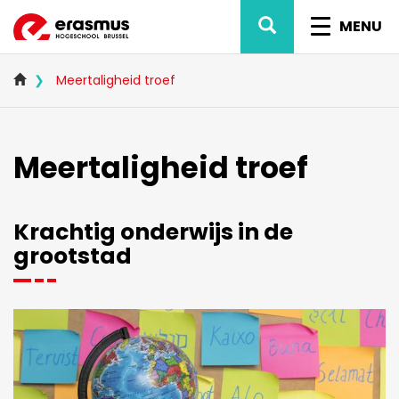
Overslaan
ZOEK
NAVIG
en
MENU
naar
WISSEL
de
inhoud
Meertaligheid troef
gaan
Meertaligheid troef
Krachtig onderwijs in de
grootstad