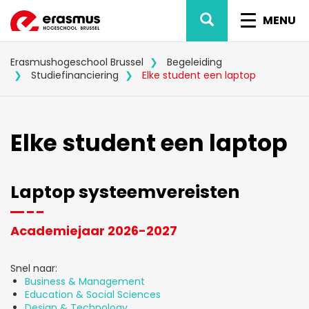
Overslaan
ZOEK
NAVIG
en
MENU
naar
WISSEL
de
inhoud
Erasmushogeschool Brussel
Begeleiding
gaan
Studiefinanciering
Elke student een laptop
Elke student een laptop
Laptop systeemvereisten
Academiejaar 2026-2027
Snel naar:
Business & Management
Education & Social Sciences
Design & Technology