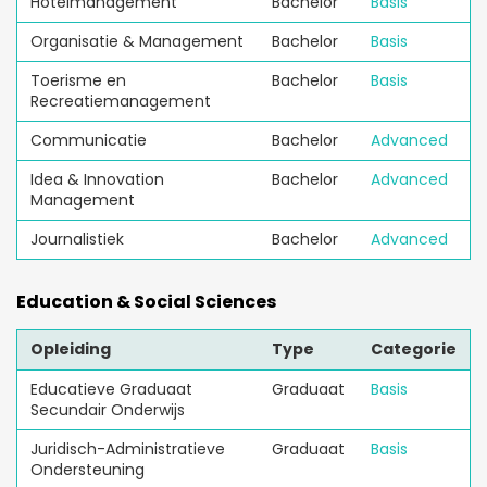
Hotelmanagement
Bachelor
Basis
Organisatie & Management
Bachelor
Basis
Toerisme en
Bachelor
Basis
Recreatiemanagement
Communicatie
Bachelor
Advanced
Idea & Innovation
Bachelor
Advanced
Management
Journalistiek
Bachelor
Advanced
Education & Social Sciences
Opleiding
Type
Categorie
Educatieve Graduaat
Graduaat
Basis
Secundair Onderwijs
Juridisch-Administratieve
Graduaat
Basis
Ondersteuning