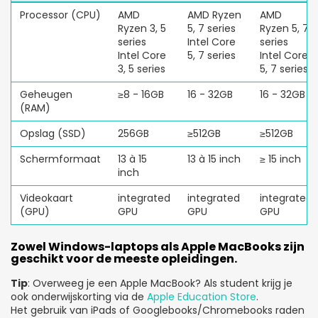
Processor (CPU)
AMD
AMD Ryzen
AMD
Ryzen 3, 5
5, 7 series
Ryzen 5, 7
series
Intel Core
series
Intel Core
5, 7 series
Intel Core
3, 5 series
5, 7 series
Geheugen
≥8 - 16GB
16 - 32GB
16 - 32GB
(RAM)
Opslag (SSD)
256GB
≥512GB
≥512GB
Schermformaat
13 à 15
13 à 15 inch
≥ 15 inch
inch
Videokaart
integrated
integrated
integrated
(GPU)
GPU
GPU
GPU
Zowel Windows-laptops als Apple MacBooks zijn
geschikt voor de meeste opleidingen.
Tip
: Overweeg je een Apple MacBook? Als student krijg je
ook onderwijskorting via de
Apple Education Store
.
Het gebruik van iPads of Googlebooks/Chromebooks raden