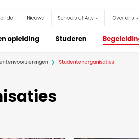
genda
Nieuws
Schools of Arts
Over ons
y
on
en opleiding
Studeren
Begeleidi
entenvoorzieningen
Studentenorganisaties
isaties