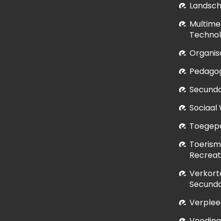
Landsch
Multime
Technol
Organis
Pedagog
Secunda
Sociaal
Toegepa
Toerism
Recrea
Verkort
Secunda
Verple
Voeding