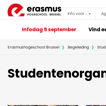
Overslaan
en
naar
Info voor ...
A
Secondar
de
inhoud
navigati
Main
gaan
Infodag 5 september
Vind e
navigation
Erasmushogeschool Brussel
Begeleiding
Stud
Studentenorgan