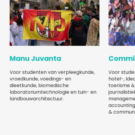
Manu Juvanta
Comm
Voor studenten van verpleegkunde,
Voor stude
vroedkunde, voedings- en
hotel-, Ide
dieetkunde, biomedische
toerisme 
laboratoriumtechnologie en tuin- en
journalistie
landbouwarchitectuur.
management
accounting
& communic