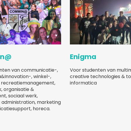
in@
Enigma
nten van communicatie-,
Voor studenten van multi
a&Innovation-, winkel-,
creative technologies & 
& recreatiemanagement,
informatica
k, organisatie &
, sociaal werk,
 administration, marketing
atiesupport, horeca.