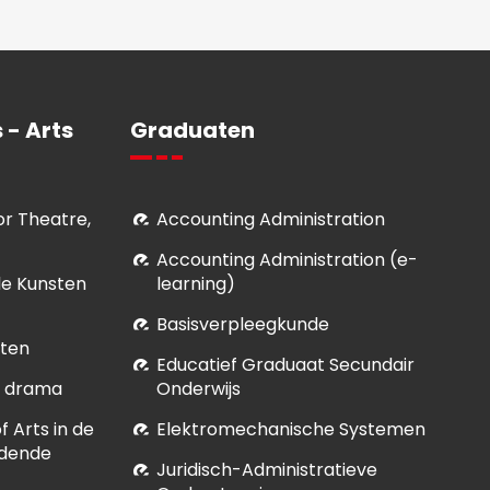
 - Arts
Graduaten
for Theatre,
Accounting Administration
Accounting Administration (e-
le Kunsten
learning)
Basisverpleegkunde
sten
Educatief Graduaat Secundair
et drama
Onderwijs
 Arts in de
Elektromechanische Systemen
ldende
Juridisch-Administratieve