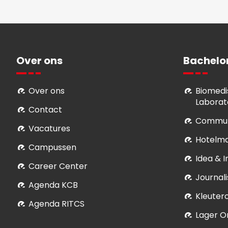
Over ons
Bachelo
Over ons
Biomedi
Laborat
Contact
Commun
Vacatures
Hotelm
Campussen
Idea & 
Career Center
Journali
Agenda KCB
Kleuter
Agenda RITCS
Lager O