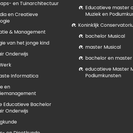
aps- en Tuinarchitectuur
E
ducatieve master of
Muziek en Podiumku
dia en Creatieve
ogie
Koninklijk Conservatori
atie & Management
bachelor Musical
ie van het jonge kind
master Musical
ir Onderwijs
bachelor en master
 Werk
educatieve Master 
Podiumkunsten
ste Informatica
e en
tiemanagement
e Educatieve Bachelor
ir Onderwijs
egkunde
s- en Dieetkunde