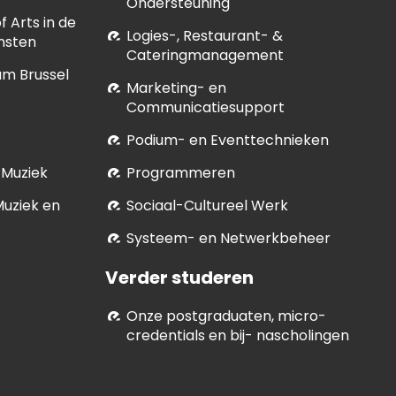
Ondersteuning
 Arts in de
Logies-, Restaurant- &
nsten
Cateringmanagement
um Brussel
Marketing- en
Communicatiesupport
Podium- en Eventtechnieken
 Muziek
Programmeren
Muziek en
Soci­aal-Cul­tureel Werk
Systeem- en Netwerkbeheer
Verder studeren
Onze postgraduaten, micro-
credentials en bij- nascholingen