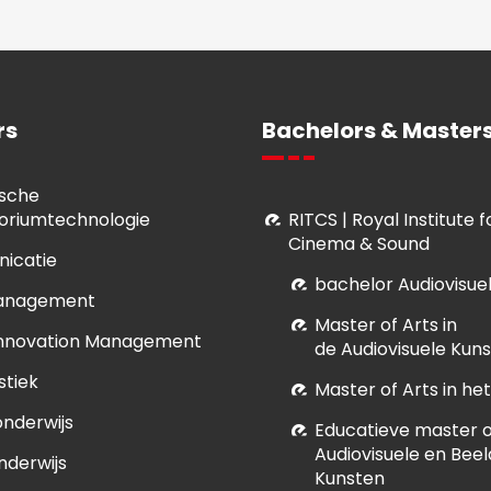
rs
Bachelors & Masters
sche
oriumtechnologie
RITCS | Royal Institute 
Cinema & Sound
icatie
bachelor Audiovisue
anagement
M
aster of Arts in
Innovation Management
de Audiovisuele Kun
stiek
Master of Arts in h
onderwijs
E
ducatieve master of
Audiovisuele en Bee
nderwijs
Kunsten