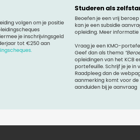
Studeren als zelfst
Beoefen je een vrij beroe
eiding volgen om je positie
kan je een subsidie aanvr
pleidingscheques
opleiding. Meer informatie 
iermee je inschrijvingsgeld
derjaar tot €250 aan
Vraag je een KMO-portefeu
dingscheques.
Geef dan als thema
“Bero
opleidingen van het KCB e
portefeuille. Schrijf je je
Raadpleeg dan de webpagin
aanmerking komt voor de K
aanduiden bij je aanvraag