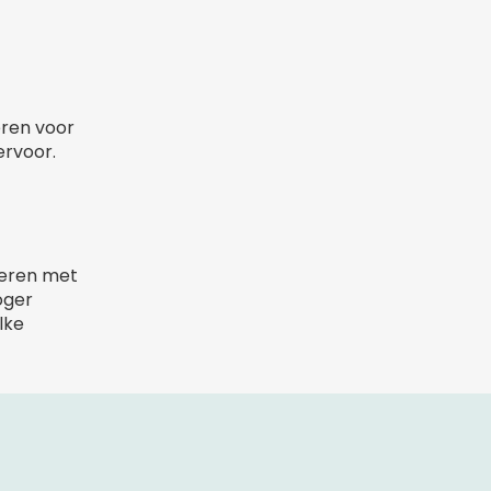
eren voor
ervoor.
deren met
oger
lke