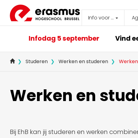
Overslaan
en
naar
Info voor ...
A
Secondar
de
inhoud
navigati
Main
gaan
Infodag 5 september
Vind e
navigation
Studeren
Werken en studeren
Werken 
Werken en stud
Bij EhB kan jij studeren en werken combi