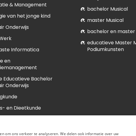
atie & Management
bachelor Musical
ie van het jonge kind
master Musical
ir Onderwijs
bachelor en master
 Werk
educatieve Master 
Podiumkunsten
ste Informatica
e en
tiemanagement
e Educatieve Bachelor
ir Onderwijs
egkunde
s- en Dieetkunde
unde
en om ons verkeer te analyseren. We delen ook informatie over uw