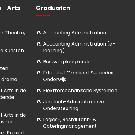
 - Arts
Graduaten
for Theatre,
Accounting Administration
Accounting Administration (e-
le Kunsten
learning)
Basisverpleegkunde
sten
Educatief Graduaat Secundair
et drama
Onderwijs
 Arts in de
Elektromechanische Systemen
ldende
Juridisch-Administratieve
Ondersteuning
 Arts in de
Logies-, Restaurant- &
nsten
Cateringmanagement
um Brussel