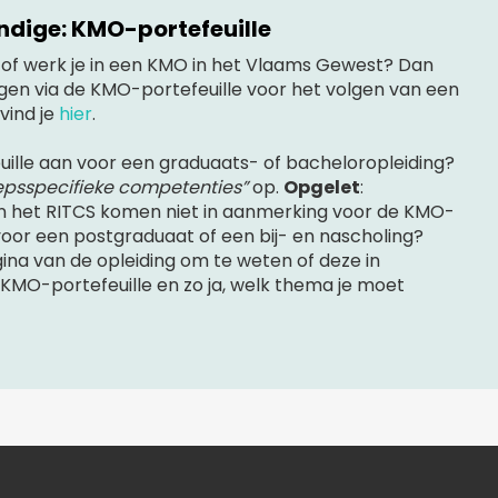
andige: KMO-portefeuille
p of werk je in een KMO in het Vlaams Gewest? Dan
agen via de KMO-portefeuille voor het volgen van een
vind je
hier
.
ille aan voor een graduaats- of bacheloropleiding?
epsspecifieke competenties”
op.
Opgelet
:
n het RITCS komen niet in aanmerking voor de KMO-
 in voor een postgraduaat of een bij- en nascholing?
a van de opleiding om te weten of deze in
MO-portefeuille en zo ja, welk thema je moet