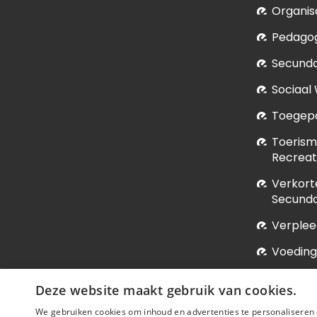
Organis
Pedagog
Secunda
Sociaal
Toegepa
Toerism
Recrea
Verkort
Secunda
Verple
Voeding
Vroedk
Deze website maakt gebruik van cookies.
We gebruiken cookies om inhoud en advertenties te personaliseren 