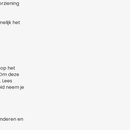
orziening
elijk het
 op het
. Om deze
. Lees
eid neem je
minderen en