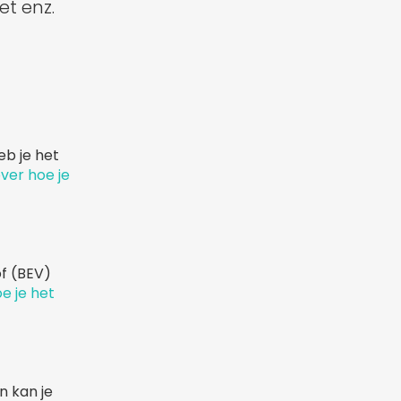
et enz.
eb je het
over hoe je
of (BEV)
e je het
n kan je