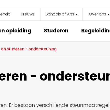
genda
Nieuws
Schools of Arts
Over ons
y
on
en opleiding
Studeren
Begeleidi
en studeren - ondersteuning
eren - ondersteu
neren. Er bestaan verschillende steunmaatreg