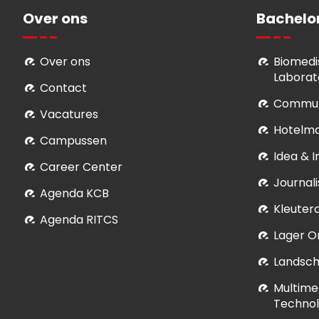
Over ons
Bachelo
Over ons
Biomedi
Laborat
Contact
Commun
Vacatures
Hotelm
Campussen
Idea & 
Career Center
Journali
Agenda KCB
Kleuter
Agenda RITCS
Lager O
Landsch
Multime
Technol