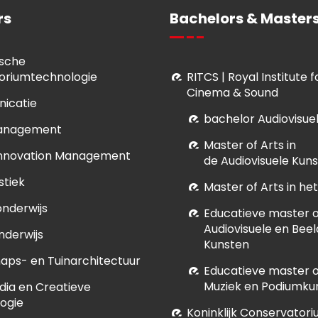
rs
Bachelors & Masters
sche
oriumtechnologie
RITCS | Royal Institute 
Cinema & Sound
icatie
bachelor Audiovisue
anagement
M
aster of Arts in
Innovation Management
de Audiovisuele Kun
stiek
Master of Arts in h
onderwijs
E
ducatieve master of
Audiovisuele en Bee
nderwijs
Kunsten
aps- en Tuinarchitectuur
E
ducatieve master of
Muziek en Podiumku
dia en Creatieve
ogie
Koninklijk Conservatori