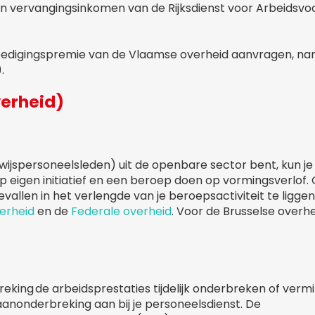
en vervangingsinkomen van de Rijksdienst voor Arbeidsvo
digingspremie van de Vlaamse overheid aanvragen, nam
).
verheid)
jspersoneelsleden) uit de openbare sector bent, kun je
op eigen initiatief en een beroep doen op vormingsverlof
evallen in het verlengde van je beroepsactiviteit te liggen
erheid
en de
Federale overheid
. Voor de Brusselse overh
reking de arbeidsprestaties tijdelijk onderbreken of ver
aanonderbreking aan bij je personeelsdienst. De