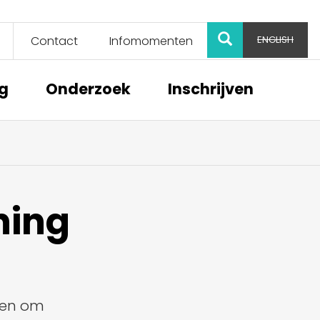
ZOEK
Contact
Infomomenten
ENGLISH
ng
Onderzoek
Inschrijven
ning
elen om