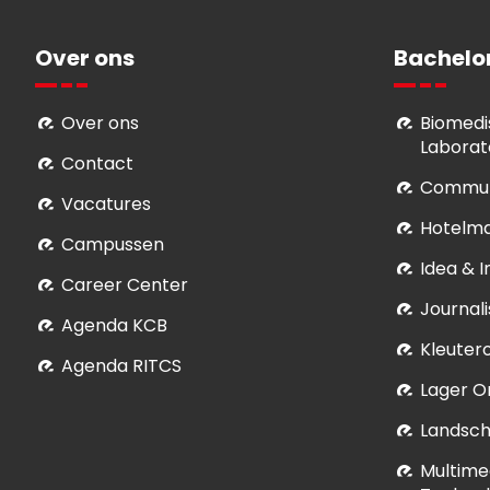
Over ons
Bachelo
Over ons
Biomedi
Laborat
Contact
Commun
Vacatures
Hotelm
Campussen
Idea & 
Career Center
Journali
Agenda KCB
Kleuter
Agenda RITCS
Lager O
Landsch
Multime