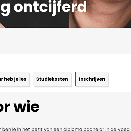
g ontcijferd
 heb je les
Studiekosten
Inschrijven
r wie
r ben je in het bezit van een diploma bachelor in de Voe