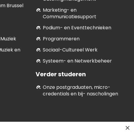
um Brussel
Marketing- en
Communicatiesupport
Podium- en Eventtechnieken
 Muziek
Programmeren
Muziek en
Soci­aal-Cul­tureel Werk
Systeem- en Netwerkbeheer
Verder studeren
Onze postgraduaten, micro-
credentials en bij- nascholingen
×