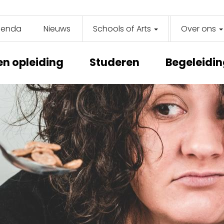
genda
Nieuws
Schools of Arts
Over ons
y
on
en opleiding
Studeren
Begeleidi