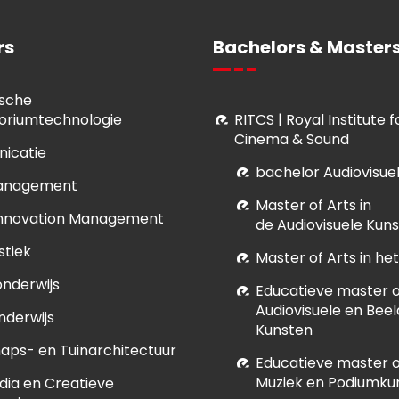
rs
Bachelors & Masters
sche
oriumtechnologie
RITCS | Royal Institute 
Cinema & Sound
icatie
bachelor Audiovisue
anagement
M
aster of Arts in
Innovation Management
de Audiovisuele Kun
stiek
Master of Arts in h
onderwijs
E
ducatieve master of
Audiovisuele en Bee
nderwijs
Kunsten
aps- en Tuinarchitectuur
E
ducatieve master of
Muziek en Podiumku
dia en Creatieve