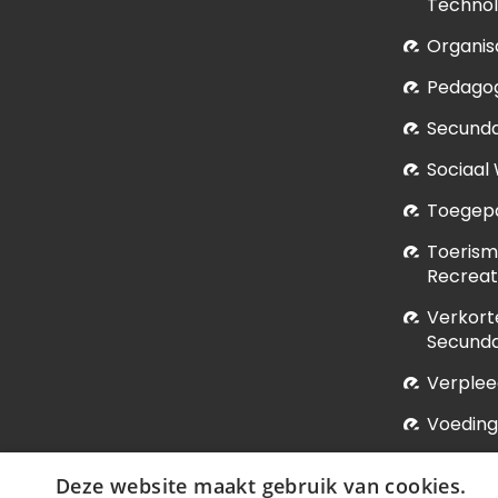
Technol
Organis
Pedagog
Secunda
Sociaal
Toegepa
Toerism
Recrea
Verkort
Secunda
Verple
Voeding
Vroedk
Deze website maakt gebruik van cookies.