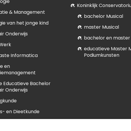
ogie
Koninklijk Conservatori
atie & Management
bachelor Musical
ie van het jonge kind
master Musical
ir Onderwijs
bachelor en master
 Werk
educatieve Master 
Podiumkunsten
ste Informatica
e en
tiemanagement
e Educatieve Bachelor
ir Onderwijs
egkunde
s- en Dieetkunde
unde