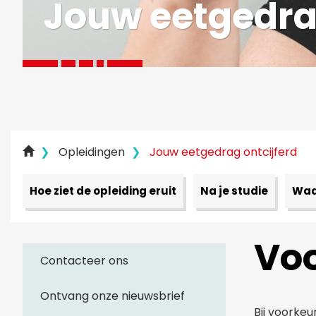
Jouw eetge­dra
Opleidingen
Jouw eetgedrag ontcijferd
Hoe ziet de opleiding eruit
Na je studie
Waar
Voo
Contacteer ons
Ontvang onze nieuwsbrief
Bij voorkeu