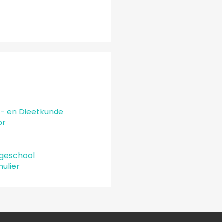
s- en Dieetkunde
or
geschool
mulier