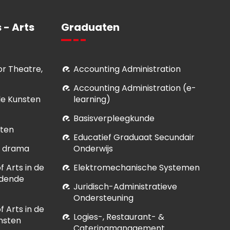
 - Arts
Graduaten
for Theatre,
Accounting Administration
Accounting Administration (e-
le Kunsten
learning)
Basisverpleegkunde
sten
Educatief Graduaat Secundair
et drama
Onderwijs
 Arts in de
Elektromechanische Systemen
ldende
Juridisch-Administratieve
Ondersteuning
 Arts in de
Logies-, Restaurant- &
nsten
Cateringmanagement