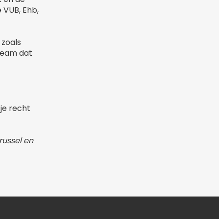
 VUB, Ehb,
 zoals
 team dat
 je recht
Brussel en