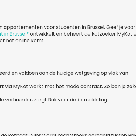
en appartementen voor studenten in Brussel. Geef je voor
t in Brussel*
ontwikkelt en beheert de kotzoeker MyKot 
or het online komt.
leerd en voldoen aan de huidige wetgeving op vlak van
rt via MyKot werkt met het modelcontract. Zo ben je zeke
de verhuurder, zorgt Brik voor de bemiddeling.
us de kotbaas. Alles wordt rechtsreeks geregeld tussen Bri