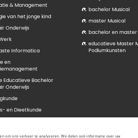
atie & Management
bachelor Musical
ie van het jonge kind
master Musical
ir Onderwijs
bachelor en master
 Werk
educatieve Master 
Podiumkunsten
ste Informatica
e en
tiemanagement
e Educatieve Bachelor
ir Onderwijs
egkunde
s- en Dieetkunde
unde
en om ons verkeer te analyseren. We delen ook informatie over uw