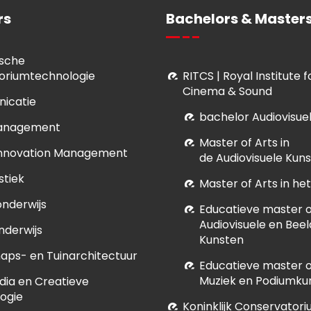
rs
Bachelors & Masters
sche
oriumtechnologie
RITCS | Royal Institute 
Cinema & Sound
icatie
bachelor Audiovisue
anagement
M
aster of Arts in
Innovation Management
de Audiovisuele Kun
stiek
Master of Arts in h
onderwijs
E
ducatieve master of
Audiovisuele en Bee
nderwijs
Kunsten
aps- en Tuinarchitectuur
E
ducatieve master of
Muziek en Podiumku
dia en Creatieve
ogie
Koninklijk Conservatori