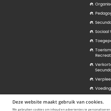
Organis
Pedagog
Secunda
Sociaal
Toegepa
Toerism
Recrea
Verkort
Secunda
Verple
Voeding
Vroedk
Deze website maakt gebruik van cookies.
We gebruiken cookies om inhoud en advertenties te personaliseren 