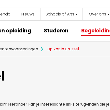
genda
Nieuws
Schools of Arts
Over ons
y
on
en opleiding
Studeren
Begeleidi
entenvoorzieningen
Op kot in Brussel
l
r? Hieronder kan je interessante links terugvinden die j