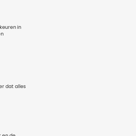
keuren in
en
r dat alles
k en de