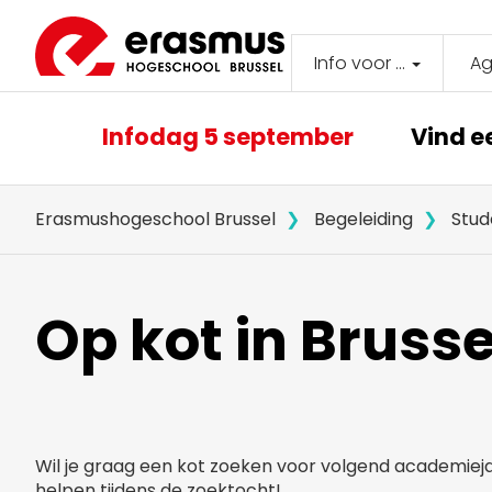
Overslaan
en
naar
Info voor ...
A
Secondar
de
inhoud
navigati
Main
gaan
Infodag 5 september
Vind e
navigation
Erasmushogeschool Brussel
Begeleiding
Stud
Op kot in Brusse
Wil je graag een kot zoeken voor volgend academiejaa
helpen tijdens de zoektocht!