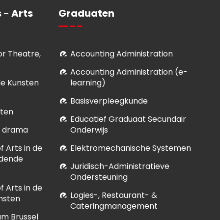
 - Arts
Graduaten
for Theatre,
Accounting Administration
Accounting Administration (e-
le Kunsten
learning)
Basisverpleegkunde
sten
Educatief Graduaat Secundair
et drama
Onderwijs
 Arts in de
Elektromechanische Systemen
ldende
Juridisch-Administratieve
Ondersteuning
 Arts in de
Logies-, Restaurant- &
nsten
Cateringmanagement
um Brussel