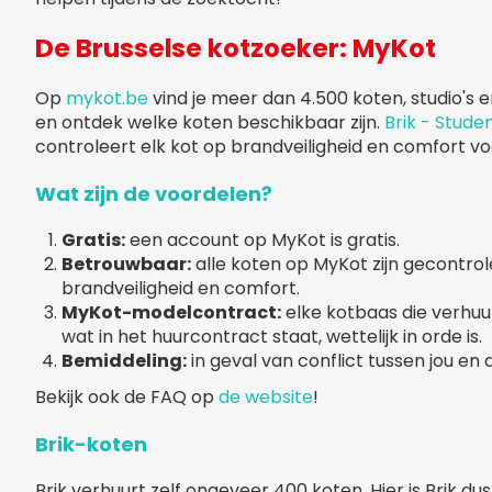
De Brusselse kotzoeker: MyKot
Op
mykot.be
vind je meer dan 4.500 koten, studio's 
en ontdek welke koten beschikbaar zijn.
Brik - Studen
controleert elk kot op brandveiligheid en comfort vo
Wat zijn de voordelen?
Gratis:
een account op MyKot is gratis.
Betrouwbaar:
alle koten op MyKot zijn gecontro
brandveiligheid en comfort.
MyKot-modelcontract:
elke kotbaas die verhuu
wat in het huurcontract staat, wettelijk in orde is.
Bemiddeling:
in geval van conflict tussen jou en 
Bekijk ook de FAQ op
de website
!
Brik-koten
Brik verhuurt zelf ongeveer 400 koten. Hier is Brik d