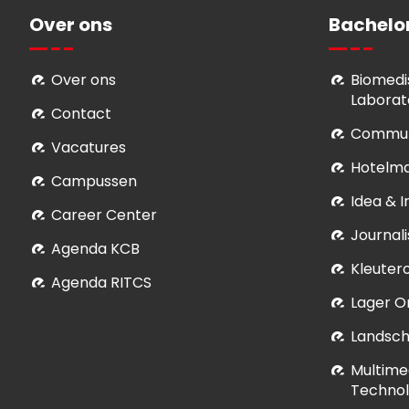
Over ons
Bachelo
Over ons
Biomedi
Laborat
Contact
Commun
Vacatures
Hotelm
Campussen
Idea & 
Career Center
Journali
Agenda KCB
Kleuter
Agenda RITCS
Lager O
Landsch
Multime
Technol